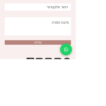
שלחו
דנה צור
(שני)
טלפון:
053-4-555-617
מרפאה:
רמת אביב
| ברודצקי 43, תל אביב​
קבוצת
“להרגיש טוב עם מעי רגיש/רגיז”