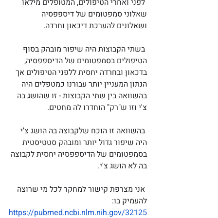
לפני ואחרי הטיפולים, המטופלים מילאו 
שאלוני סמפטומים של דיספפסיה 
ושאלונים להערכת דיכאון וחרדה.
בשתי הקבוצות היה שיפור מובהק בסוף 
הטיפולים בסמפטומים של הדיספפסיה, 
בדכאון ובחרדה יחסית ללפני הטיפולים אך 
הנתון המעניין יותר עבורנו כמטפלים היה 
בהשוואה בין שתי הקבוצות - זו שהושג בה 
צ'י וזו ש"רק" הוחדרו לה מחטים. 
בהשוואה זו הוכח שלקבוצה בה הושג צ'י 
היה שיפור גדול יותר ומובהק סטטיסטית 
בסמפטומים של הדיספפסיה יחסית לקבוצה 
בה לא הושג צ'י.
אני מצרפת קישור למחקר לכל מי שרוצה 
להעמיק בו: 
https://pubmed.ncbi.nlm.nih.gov/32125