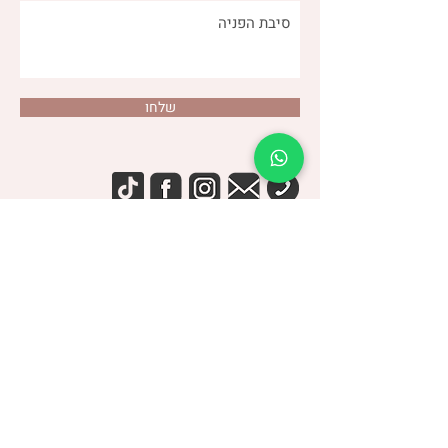
שלחו
דנה צור
(שני)
טלפון:
053-4-555-617
מרפאה:
רמת אביב
| ברודצקי 43, תל אביב​
קבוצת
“להרגיש טוב עם מעי רגיש/רגיז”
> הצטרפו לקבוצה הסגורה בפייסבוק <