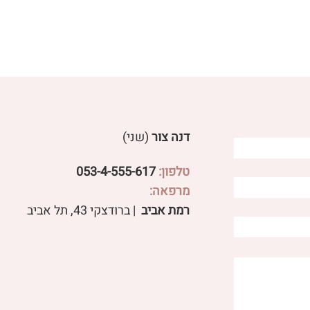
דנה צור
(שני)
טלפון:
053-4-555-617
פטריות מרפא לבעיות עיכול
מרפאה:
 שורש משפיעים על
רמת אביב
| ברודצקי 43, תל אביב​
ול ועל סטרס?