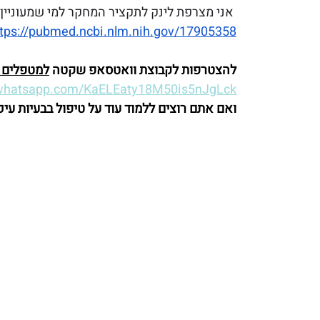
אני מצרפת לינק לתקציר המחקר למי שמעוניין ל
tps://pubmed.ncbi.nlm.nih.gov/17905358/
להצטרפות לקבוצת וואטסאפ שקטה 
למטפלים ב
t.whatsapp.com/KaELEaty18M50is5nJgLck
ואם אתם רוצים ללמוד עוד על טיפול בבעיות עיכ