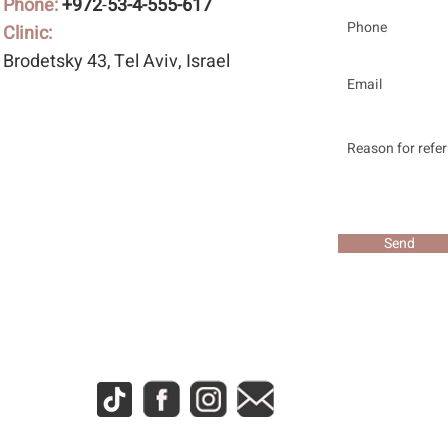
Phone:
+972
-
53-4-555-617
Clinic:
Brodetsky 43
, Tel Aviv, Israel
Send