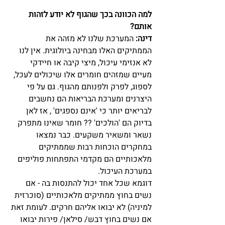
למה הכוונה בכך שהגוף לא יודע לזהות 
אותם?
דינה:
 המערכת שלנו לא מזהה את 
הממתיקים האלו מבחינה ביולוגית. אין לנו 
לא אנזימי עיכול, מיצי קיבה או חיידקי 
מעיים שמזהים חומרים אלו שיכולים לעכל, 
לספוג, לפרק ולפנותם מהגוף. גם על פי 
היצרנים ומערכת הבריאות הם נחשבים 
לבריאים יותר כי 'אינם נספגים' , אז לאן 
בדיוק הם 'הולכים' ?? חומר שאינו מתפרק 
נשאר ומשאיר משקעים. כבר נמצאו 
במחקרים הוכחות רבות שממתיקים 
מלאכותיים הם מקדמי התפתחות פוליפים 
במערכת העיכול.
דוגמא שכל אחד יכול להתנסות בה - אם 
נשים בחוץ ממתיקים מלאכותיים (סוכרזית 
למיניה) לא יבואו אליהם חרקים. לעומת זאת 
אם נשים בחוץ דבש/ סילאן/ פירות יבואו 