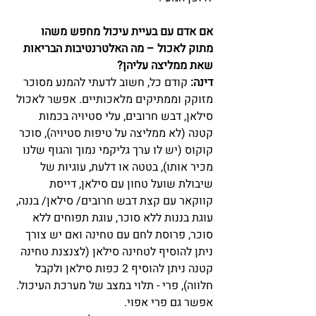
אם אדם עם בעיית עיכול מחפש משהו 
מתוק לאכול – מה האלטרנטיבות הבריאות 
שאת ממליצה עליהן?
דינה: 
קודם כל, חשוב לדעתי להמנע מסוכר 
מזוקק וממתיקים מלאכותיים. אפשר לאכול 
סילאן, דבש חרובים, עלי סטיויה בכמות 
קטנה (לא ממליצה על טיפות סטיויה), סוכר 
קוקוס (יש לו ערך גליקמי נמוך והגוף שלנו 
מכיר אותו), בטטה או דלעת, עוגיות של 
שיבולת שועל טחון עם סילאן, דייסת 
קווקאר עם קצת דבש חרובים/ סילאן/ בננה, 
עוגת בננות ללא סוכר, עוגת תפוחים ללא 
סוכר, פרוסת לחם עם טחינה ואם יש צורך 
ניתן להוסיף לטחינה סילאן (לצנצנת טחינה 
קטנה ניתן להוסיף 2 כפות סילאן ולקבל 
חלווה), פרי - תלוי במצב של מערכת העיכול. 
אפשר גם פרי אפוי. 