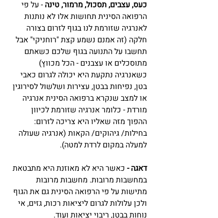
כעס, עצבים, תסכול, מרמור, טינה
 - על פי 
הרפואה הסינית תחושות אלו לא נותנות 
לאנרגיה שזורמת לנו בגוף לזרום בצורה 
חלקה (זה אמנם נשמע קצת "רוחניקי" אבל 
תחשבו על התנועה בגוף שלכם כשאתם 
מתוסכלים או עצבנים - הכל מכווץ)
כשאנרגיה נתקעת היא יכולה לגרום כאבי 
בטן, נפיחות בבטן, עצירות ושלשול לסירוגין 
או למצב שנקרא ברפואה הסינית אנרגיה 
מורדת - כלומר אנרגיה שזורמת לכיוון 
ההפוך מזה שאליו היא צריכה לזרום: 
בחילות/ גיהוקים/ הקאות (אנרגיה שעולה 
למעלה במקום לרדת למטה).
דאגה -
 כאשר היא לא מאוזנת היא מתבטאת 
במחשבות מרובות. מחשבות מרובות 
מתישות על פי הרפואה הסינית גם את הגוף 
ולכן עלולות לגרום ליציאות רכות, גזים, אי 
נוחות בבטן, ריבוי יציאות ועוד.