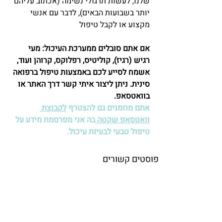
שלנו, לעשות תרגולי נשימה (אכתוב עליהם 
יותר בשבועות הבאים), לדבר עם אנשי 
מקצוע או לקבל טיפול
אם אתם סובלים ממערכת העיכול: מעי 
רגיש (רגיז), קוליטיס, רפלוקס, קרוהן ועוד, 
אשמח לסייע לכם באמצעות טיפול ברפואה 
סינית. ניתן ליצור איתי קשר דרך האתר או 
בוואטסאפ.
אתם מוזמנים גם להצטרף 
לקבוצת 
וואטסאפ שקטה 
בה אני מפרסמת מידע על 
טיפול טבעי לבעיות עיכול.
פוסטים קשורים