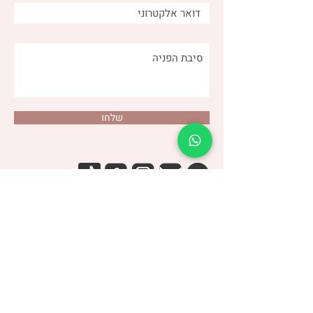
שלחו
דנה צור
(שני)
טלפון:
053-4-555-617
מרפאה:
רמת אביב
| ברודצקי 43, תל אביב​
קבוצת
“להרגיש טוב עם מעי רגיש/רגיז”