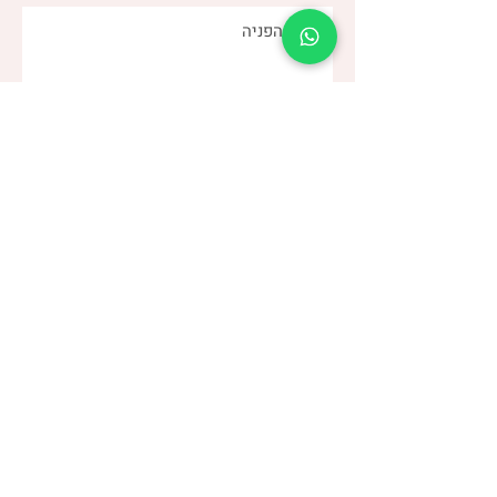
שלחו
דנה צור
(שני)
טלפון:
053-4-555-617
מרפאה:
רמת אביב
| ברודצקי 43, תל אביב​
קבוצת
“להרגיש טוב עם מעי רגיש/רגיז”
> הצטרפו לקבוצה הסגורה בפייסבוק <