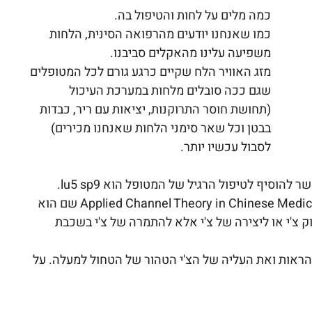
כמה מלים על לחות והטיפול בה. 
כמו שאנחנו יודעים מהרפואה הסינית, הלחות 
משפיעה עלינו מהאקלים סביבנו. 
מזג האוויר הלח שקיים כרגע גורם לכל המטופלים 
שגם ככה סובלים מלחות במערכת העיכול 
(תחושת חוסר התרוקנות, יציאות עם ריר, כבדות 
בבטן וכל שאר סימני הלחות שאנחנו מכירים) 
לסבול עכשיו יותר.
 להוסיף לטיפול הרגיל של המטופל הוא lu5 sp9. 
זה שילוב שד"ר וואנג ג'ו יי מדבר עליו בספרו Applied Channel Theory in Chinese Medicine שם הוא 
 צ'י או ליצירה של צ'י אלא להתמרה של צ'י בשכבת 
ראות ואת העליה של הצ'י הטהור של הטחול למעלה. על 