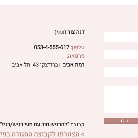
דנה צור
(שני)
טלפון:
053-4-555-617
פטריות מרפא לבעיות עיכול
מרפאה:
 שורש משפיעים על
רמת אביב
| ברודצקי 43, תל אביב​
ול ועל סטרס?
שלחו
קבוצת
“להרגיש טוב עם מעי רגיש/רגיז”
> הצטרפו לקבוצה הסגורה בפיי