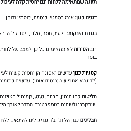
תזונה שמתאימה ללחות וגם יחסית קלה לעיכול 
דגנים כגון: 
אורז בסמטי, כוסמת, כוסמין ודוחן
בגזרת הירקות: 
דלעת, חסה, סלרי, פטרוזיליה, בצל
רוב 
הפירות
 לא מתאימים כל כך למצב של לחות 
בוסר .
קטניות כגון 
עדשים ואפונה הן יחסית קשות לעיכ
(לדוגמא אחרי שמנביטים אותן). עדשים כתומות 
חליטות
 כמו תימין, מרווה, נענע, קמומיל מצוינ
שיתקררו ולשתות בטמפרטורת החדר לאורך היום
תבלינים 
כגון הל וג'ינג'ר גם יכולים להתאים ללחו