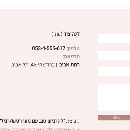
דנה צור
(שני)
טלפון:
053-4-555-617
פטריות מרפא לבעיות עיכול
מרפאה:
 שורש משפיעים על
רמת אביב
| ברודצקי 43, תל אביב​
ול ועל סטרס?
שלחו
קבוצת
“להרגיש טוב עם מעי רגיש/רגיז”