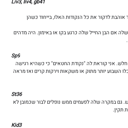
Liv3, liv4, gb41
 אוהבת לדקור את כל הנקודות האלו, בייחוד כשהן 
יתה לי פעם מטופלת שתמיד ידעתי על פי liv4 שלה אם הבן החייל שלה כרגע בקו או באימון. היה מדהים 
 
Sp9
חלש. אני קוראת לה "נקודת החטאים" כי כשהיא רגישה 
ו השבוע יותר מתוק או משקאות וירקות קרים ואז מראה 
St36
 היא ממש שקועה ואז נדע שה stqi חלש. גם במקרה שלה לפעמים ממש נופלים לבור שכמובן לא 
Kid3