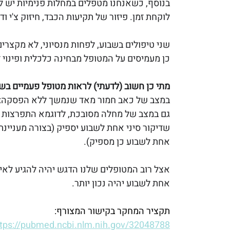
בנוסף, כשאנחנו מטפלים במחלות פנימיות יש ל
לוקחת זמן. פיזור של תקיעות הכבד, חיזוק צ'י ו
שני טיפולים בשבוע, לפחות מנסיוני, לא מקצרי
כן מעמיסים על המטופל מבחינה כלכלית ופינוי זמ
מתי כן חשוב (לדעתי) לראות מטופל פעמיים בש
במצב של כאב חמור מאד שנמשך ללא הפסקה: ל
גם במצב של מחלה מסובכת, לדוגמא התפרצות 
שדיקור סיני אחת לשבוע יספיק (בצורה מעניינת
אחת לשבוע כן מספיק).
אצל רוב המטופלים שלנו הדגש יהיה להגיע לאיזו
אחת לשבוע יהיה נכון יותר.
תקציר המחקר בקישור המצורף: 
tps://pubmed.ncbi.nlm.nih.gov/32048788/