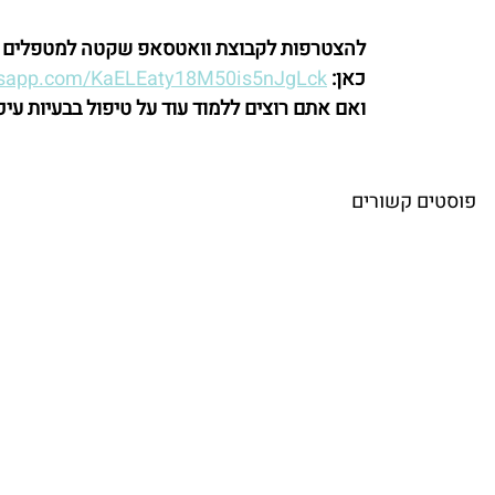
להצטרפות לקבוצת וואטסאפ שקטה למטפלים ברפ
כאן:
atsapp.com/KaELEaty18M50is5nJgLck
ואם אתם רוצים ללמוד עוד על טיפול בבעיות עיכ
פוסטים קשורים