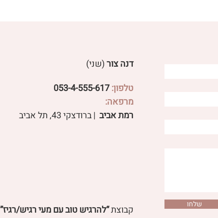
דנה צור
(שני)
טלפון:
053-4-555-617
פטריות מרפא לבעיות עיכול
מרפאה:
 שורש משפיעים על
רמת אביב
| ברודצקי 43, תל אביב​
ול ועל סטרס?
שלחו
קבוצת
“להרגיש טוב עם מעי רגיש/רגיז”