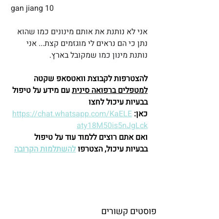
gan jiang 10
אני לא נותנת את אותם מינונים כמו שהוא 
נתן כי הם נראים לי מוגזמים קצת... אני 
נותנת מינון כמו שמקובל בארץ. 
להצטרפות לקבוצת וואטסאפ שקטה 
למטפלים ברפואה סינית
 עם מידע על טיפול 
בבעיות עיכול לחצו 
כאן:
https://chat.whatsapp.com/KaELE
aty18M50is5nJgLck
ואם אתם רוצים ללמוד עוד על טיפול 
בבעיות עיכול, הצטרפו 
להשתלמות הקרובה
פוסטים קשורים