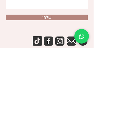
שלחו
דנה צור
(שני)
טלפון:
053-4-555-617
מרפאה:
רמת אביב
| ברודצקי 43, תל אביב​
קבוצת
“להרגיש טוב עם מעי רגיש/רגיז”
> הצטרפו לקבוצה הסגורה בפייסבוק <
עיצוב: הפועלות