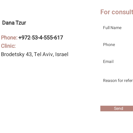
For consul
Dana Tzur
Phone:
+972
-
53-4-555-617
Clinic:
Brodetsky 43
, Tel Aviv, Israel
Send