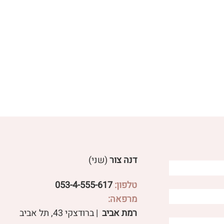
דנה צור
(שני)
טלפון:
053-4-555-617
הקשר בין ווסת לבעיות עיכו
מרפאה:
ן ביוץ לבעיות
רמת אביב
| ברודצקי 43, תל אביב​
ניתן לעשות כדי