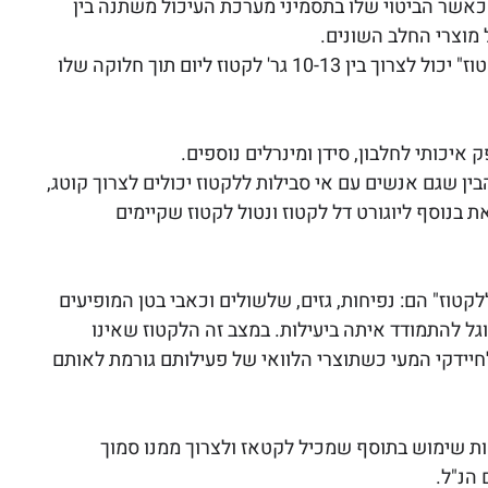
סובלים מהתופעה בארץ מגיע עד לכדי כ-70% כאשר הביטוי שלו בתסמיני מערכת העיכול משתנה בין 
מוצרי החלב השונים.
חשוב לציין שגם מי שאובחן עם "אי סבילות ללקטוז" יכול לצרוך בין 10-13 גר' לקטוז ליום תוך חלוקה שלו 
יכותי לחלבון, סידן ומינרלים נוספים. 
ן שגם אנשים עם אי סבילות ללקטוז יכולים לצרוך קוטג, 
ת בנוסף ליוגורט דל לקטוז ונטול לקטוז שקיימים 
קטוז" הם: נפיחות, גזים, שלשולים וכאבי בטן המופיעים 
ל להתמודד איתה ביעילות. במצב זה הלקטוז שאינו 
יידקי המעי כשתוצרי הלוואי של פעילותם גורמת לאותם 
ת שימוש בתוסף שמכיל לקטאז ולצרוך ממנו סמוך 
הנ"ל. 