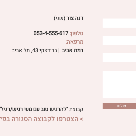
דנה צור
(שני)
טלפון:
053-4-555-617
פטריות מרפא לבעיות עיכול
מרפאה:
 שורש משפיעים על
רמת אביב
| ברודצקי 43, תל אביב​
ול ועל סטרס?
שלחו
קבוצת
“להרגיש טוב עם מעי רגיש/רגיז”
> הצטרפו לקבוצה הסגורה בפיי