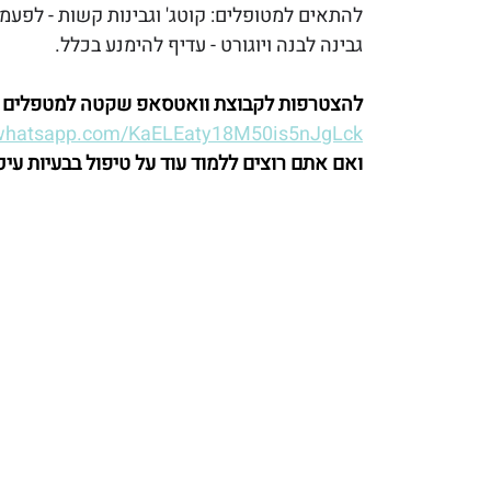
להתאים למטופלים: קוטג' וגבינות קשות - לפעמי
גבינה לבנה ויוגורט - עדיף להימנע בכלל.
להצטרפות לקבוצת וואטסאפ שקטה למטפלים ברפו
t.whatsapp.com/KaELEaty18M50is5nJgLck
ואם אתם רוצים ללמוד עוד על טיפול בבעיות עיכ